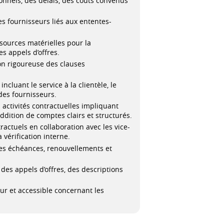
ionnels, des délais, des coûts convenus
es fournisseurs liés aux ententes-
ssources matérielles pour la
es appels d’offres.
ion rigoureuse des clauses
cluant le service à la clientèle, le
des fournisseurs.
 activités contractuelles impliquant
ddition de comptes clairs et structurés.
ractuels en collaboration avec les vice-
 vérification interne.
 les échéances, renouvellements et
es appels d’offres, des descriptions
ur et accessible concernant les